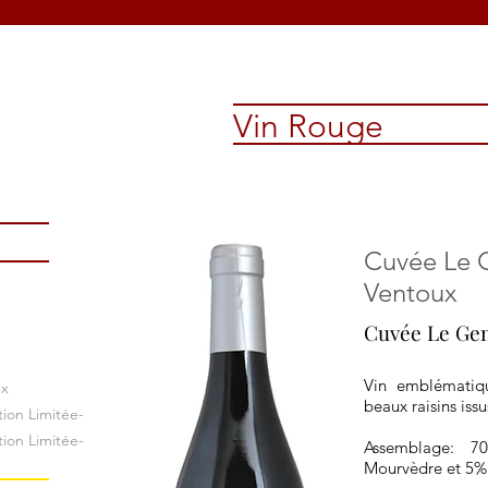
Vin Rouge
Cuvée Le 
Ventoux
Cuvée Le Gen
Vin emblématiq
ux
beaux raisins iss
ion Limitée-
ion Limitée-
Assemblage: 
Mourvèdre et 5%