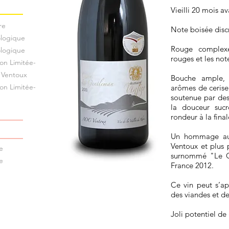
Vieilli 20 mois a
re
Note boisée disc
ologique
Rouge complexe
ologique
rouges et les note
on Limitée-
 Ventoux
Bouche ample, 
on Limitée-
arômes de cerise
soutenue par des
la douceur sucr
rondeur à la fina
Un hommage aux
Ventoux et plus 
e
surnommé "Le G
e
France 2012.
Ce vin peut s’ap
des viandes et d
Joli potentiel de