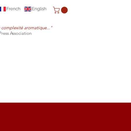
French
English
e complexité aromatique..."
Press Association