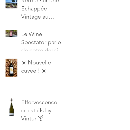
Retour sur une
Activmag
Echappée
Vintage au
Domaine Vintur
Le Wine
Spectator parle
de notre dernière
cuvée spéciale!
☀️ Nouvelle
cuvée ! ☀️
Effervescence
cocktails by
Vintur 🍸