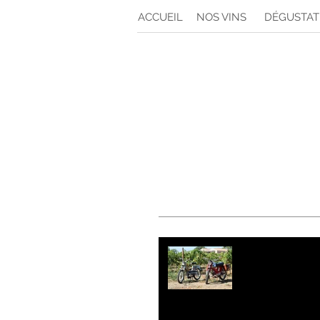
ACCUEIL
NOS VINS
DÉGUSTAT
Les Mobyle
cet été ! 