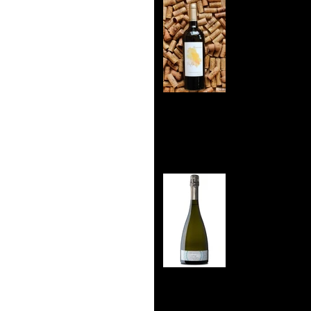
☀️ Nouvell
Effervesce