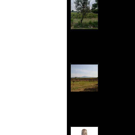
Nouveau: B
100% Bio 
lancement 
L'Efferves