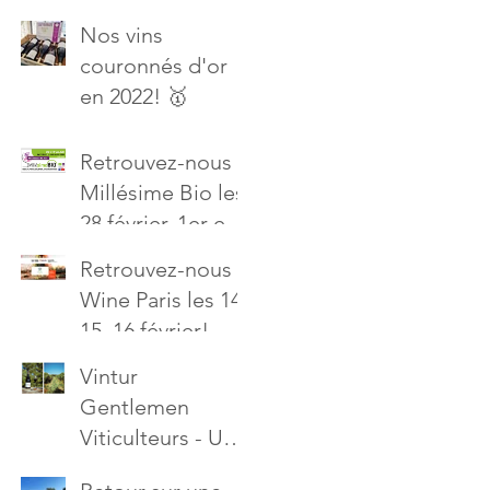
Vallée du Rhône
Nos vins
le 4 avril à
couronnés d'or
Avignon !
en 2022! 🥇
Retrouvez-nous à
Millésime Bio les
28 février, 1er et 2
mars 2022!
Retrouvez-nous à
Wine Paris les 14,
15, 16 février!
Vintur
Gentlemen
Viticulteurs - Un
reportage par