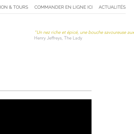
ION & TOURS
COMMANDER EN LIGNE ICI
ACTUALITÉS
"Un nez riche et épicé, une bouche savoureuse aux
Henry Jeffreys, The Lady
ttes seront de retour à Vintur
