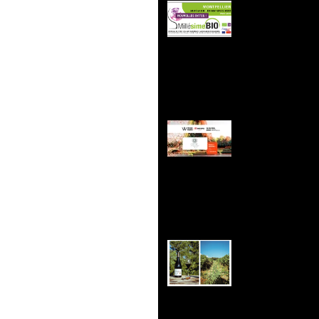
Retrouvez-
février, 1e
Retrouvez-
16 février!
Vintur Gen
reportage