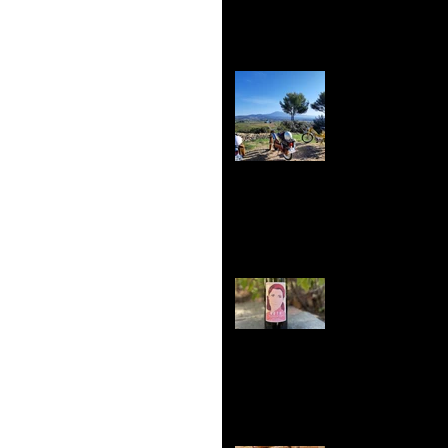
Retour su
Domaine V
Le Wine Sp
dernière c