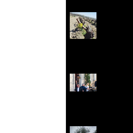
🌸 Pâques
Les futurs
(Games of
star améri
Nos Olivie