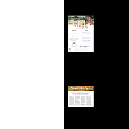
☀️ PROGR
VINTUR ☀
Domaine V
Magazine 