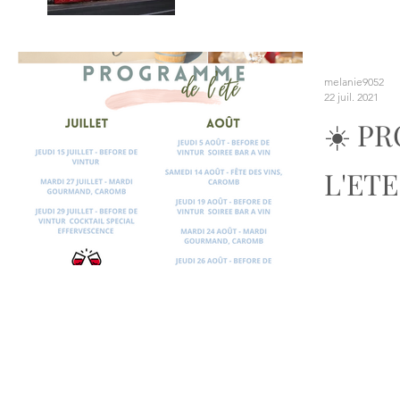
melanie9052
22 juil. 2021
☀️ P
L'ETE