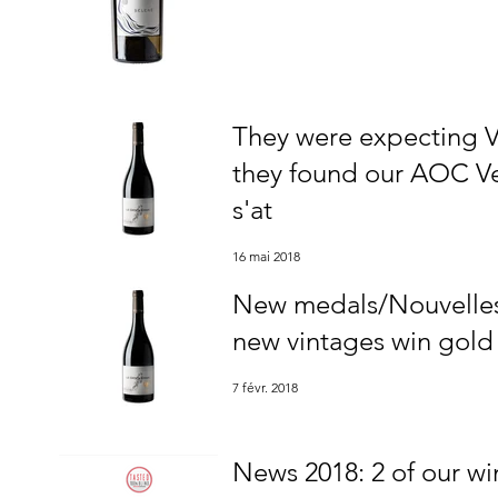
They were expecting V
they found our AOC Ven
s'at
16 mai 2018
New medals/Nouvelles
new vintages win gold 
7 févr. 2018
News 2018: 2 of our w