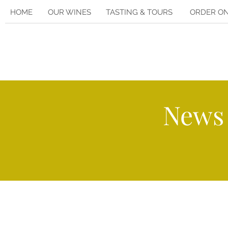
HOME
OUR WINES
TASTING & TOURS
ORDER ON
News