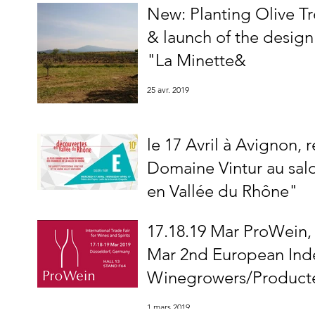
New: Planting Olive Tr
& launch of the design
"La Minette&
25 avr. 2019
le 17 Avril à Avignon, 
Domaine Vintur au sal
en Vallée du Rhône"
11 avr. 2019
17.18.19 Mar ProWein,
Mar 2nd European In
Winegrowers/Producte
1 mars 2019