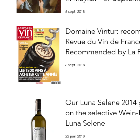
6 sept. 2018
Domaine Vintur: reco
Revue du Vin de Franc
Recommended by La R
France
6 sept. 2018
Our Luna Selene 2014 
on the selective Wein-Plu
Luna Selene
22 juin 2018