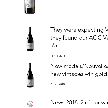
They were expecting V
they found our AOC Ven
s'at
16 mai 2018
New medals/Nouvelles
new vintages win gold 
7 févr. 2018
News 2018: 2 of our w