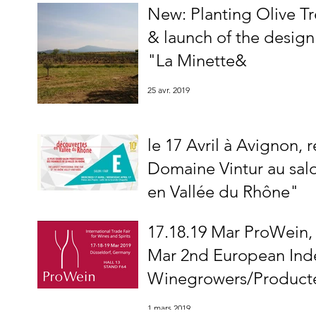
New: Planting Olive Tr
& launch of the design
"La Minette&
25 avr. 2019
le 17 Avril à Avignon, 
Domaine Vintur au sal
en Vallée du Rhône"
11 avr. 2019
17.18.19 Mar ProWein,
Mar 2nd European In
Winegrowers/Producte
1 mars 2019