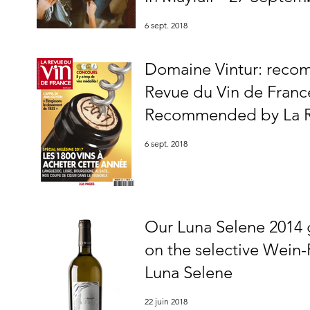
6 sept. 2018
Domaine Vintur: reco
Revue du Vin de Franc
Recommended by La R
France
6 sept. 2018
Our Luna Selene 2014 
on the selective Wein-Plu
Luna Selene
22 juin 2018