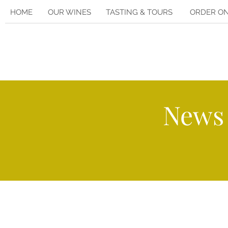
HOME
OUR WINES
TASTING & TOURS
ORDER ON
News