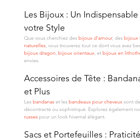
Les Bijoux : Un Indispensable
votre Style
Que vous cherchiez des 
bijoux d'amour
, des 
bijoux 
naturelles
, vous trouverez tout ce dont vous avez b
bijoux dragon
, 
bijoux orientaux
, et 
bijoux en lithoth
envies.
Accessoires de Tête : Bandana
et Plus
Les 
bandanas
 et les 
bandeaux pour cheveux
 sont de
décontracté ou sophistiqué. Explorez également no
russes
 pour un look hivernal élégant.
Sacs et Portefeuilles : Praticit