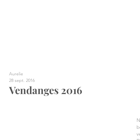
Aurelie
28 sept. 2016
Vendanges 2016
N
b
v