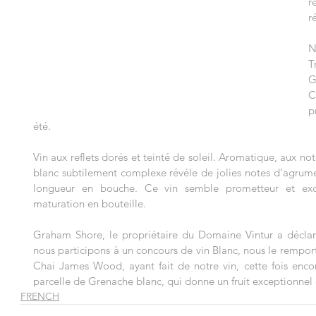
r
r
N
T
G
C
p
été.
Vin aux reflets dorés et teinté de soleil. Aromatique, aux note
blanc subtilement complexe révéle de jolies notes d’agrumes
longueur en bouche. Ce vin semble prometteur et excit
maturation en bouteille.
Graham Shore, le propriétaire du Domaine Vintur a déclar
nous participons à un concours de vin Blanc, nous le remporto
Chai James Wood, ayant fait de notre vin, cette fois encor
parcelle de Grenache blanc, qui donne un fruit exceptionne
FRENCH