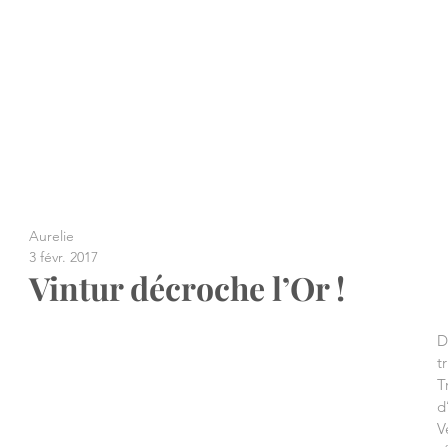
Aurelie
3 févr. 2017
Vintur décroche l’Or !
D
t
T
d
V