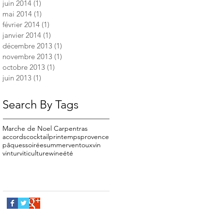
juin 2014
(1)
1 post
mai 2014
(1)
1 post
février 2014
(1)
1 post
janvier 2014
(1)
1 post
décembre 2013
(1)
1 post
novembre 2013
(1)
1 post
octobre 2013
(1)
1 post
juin 2013
(1)
1 post
Search By Tags
Marche de Noel Carpentras
accords
cocktail
printemps
provence
pâques
soirée
summer
ventoux
vin
vintur
viticulture
wine
été
Follow Us