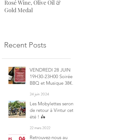
Rosé Wine, Olive Oil &
Gold Medal
Recent Posts
VENDREDI 28 JUIN
19H30-23H00 Soirée
BBQ et Musique 38€
Reservation:
24 juin 2024
Les Mobylettes seront
de retour à Vintur cet
été ! 🛵
22 mars 2022
Retrouvez-nous au